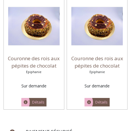
Couronne des rois aux
Couronne des rois aux
pépites de chocolat
pépites de chocolat
garnie praliné
Epiphanie
garnie de pâte à tartiner
Epiphanie
Sur demande
Sur demande
Détails
Détails