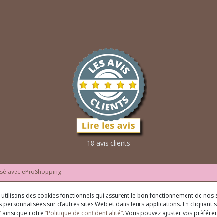
18 avis clients
isé avec
eProShopping
us utilisons des cookies fonctionnels qui assurent le bon fonctionnement de nos s
 personnalisées sur d’autres sites Web et dans leurs applications. En cliquant su
”
ainsi que notre
“Politique de confidentialité“
. Vous pouvez ajuster vos préfér