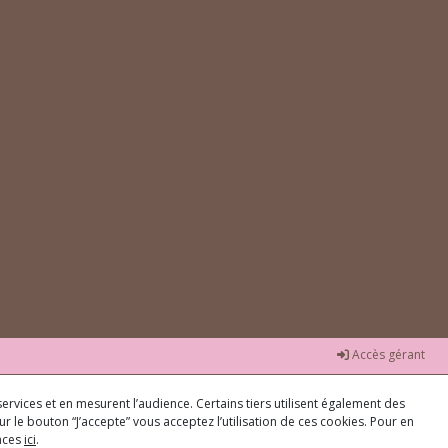
Accès gérant
ervices et en mesurent l’audience. Certains tiers utilisent également des
r le bouton “J’accepte” vous acceptez l’utilisation de ces cookies. Pour en
ences
ici
.