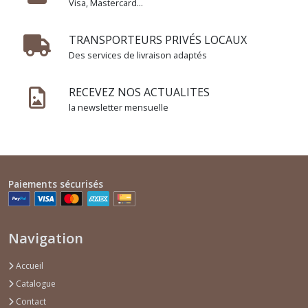
Visa, Mastercard...
Anniversaire
enfant
fille
TRANSPORTEURS PRIVÉS LOCAUX
(6)
Des services de livraison adaptés
Anniversaire
RECEVEZ NOS ACTUALITES
enfant
la newsletter mensuelle
garçon
(7)
Anniversaire
adulte
Paiements sécurisés
Femme
(3)
Navigation
Anniversaire
adulte
Accueil
Homme
Catalogue
(2)
Contact