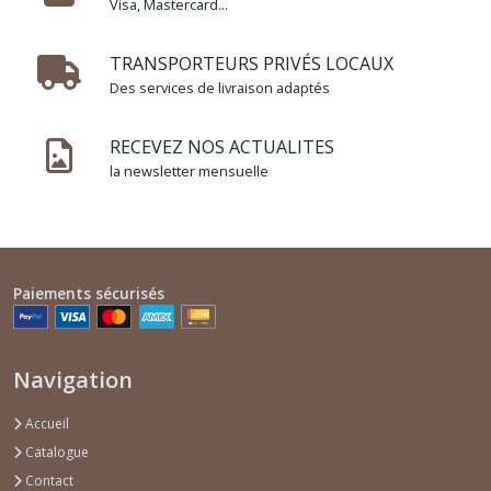
Visa, Mastercard...
Anniversaire
enfant
fille
TRANSPORTEURS PRIVÉS LOCAUX
(6)
Des services de livraison adaptés
Anniversaire
RECEVEZ NOS ACTUALITES
enfant
la newsletter mensuelle
garçon
(7)
Anniversaire
adulte
Paiements sécurisés
Femme
(3)
Navigation
Anniversaire
adulte
Accueil
Homme
Catalogue
(2)
Contact