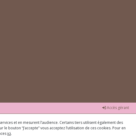
Accès gérant
ervices et en mesurent l’audience. Certains tiers utilisent également des
r le bouton “J’accepte” vous acceptez l’utilisation de ces cookies. Pour en
ences
ici
.