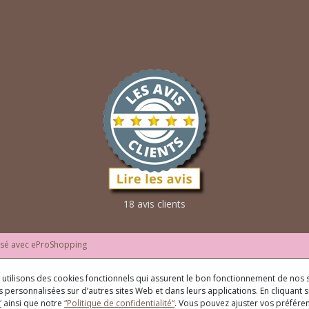
18 avis clients
isé avec
eProShopping
us utilisons des cookies fonctionnels qui assurent le bon fonctionnement de nos s
 personnalisées sur d’autres sites Web et dans leurs applications. En cliquant su
”
ainsi que notre
“Politique de confidentialité“
. Vous pouvez ajuster vos préfér