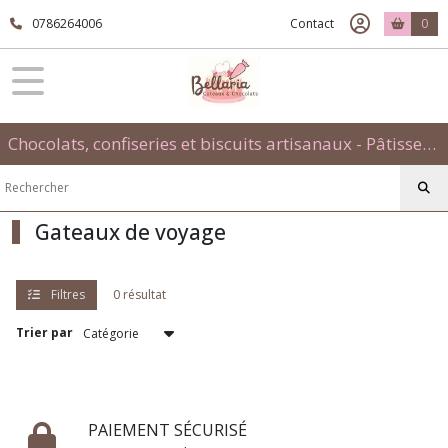
Fermer
0786264006
Contact
0
FILTRES
Tous
Chocolats, confiseries et biscuits artisanaux - Pâtisseries évènementielles et traditionnelles
les
produits
Afficher
Gateaux de voyage
les
résultats
Filtres
0 résultat
Trier par
PAIEMENT SÉCURISÉ