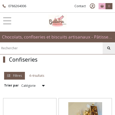
Fermer
0786264006
Contact
0
FILTRES
Tous
Chocolats, confiseries et biscuits artisanaux - Pâtisseries évènementielles et traditionnelles
les
produits
Confiseries
Confiseries
Afficher
les
Filtres
4 résultats
résultats
Trier par