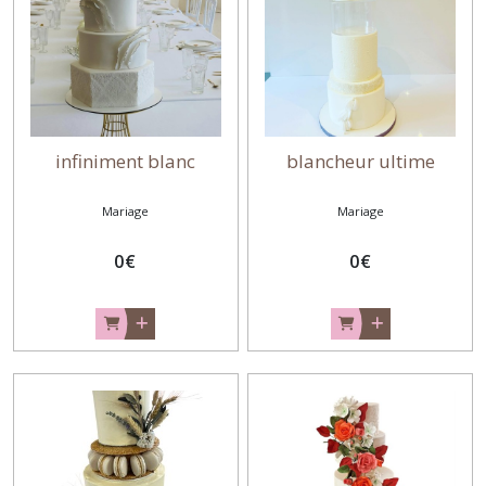
Anniversaire
enfant
fille
(6)
Anniversaire
infiniment blanc
blancheur ultime
enfant
garçon
(7)
Mariage
Mariage
0
€
0
€
Anniversaire
adulte
Femme
(3)
Anniversaire
adulte
Homme
(2)