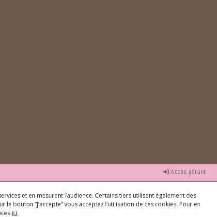
Accès gérant
ervices et en mesurent l’audience. Certains tiers utilisent également des
r le bouton “J’accepte” vous acceptez l’utilisation de ces cookies. Pour en
ences
ici
.