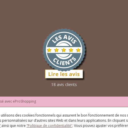
18 avis clients
isé avec
eProShopping
us utilisons des cookies fonctionnels qui assurent le bon fonctionnement de nos s
 personnalisées sur d’autres sites Web et dans leurs applications. En cliquant su
”
ainsi que notre
“Politique de confidentialité“
. Vous pouvez ajuster vos préfér