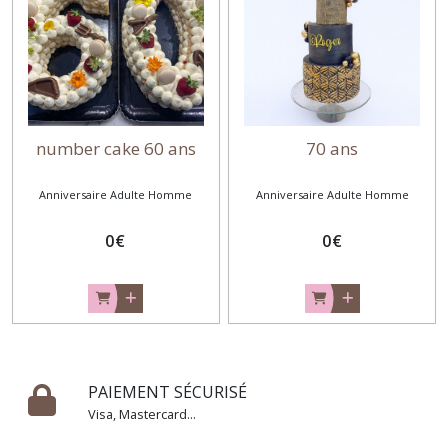
Anniversaire
enfant
fille
(6)
Anniversaire
number cake 60 ans
70 ans
enfant
garçon
(7)
Anniversaire Adulte Homme
Anniversaire Adulte Homme
0
€
0
€
Anniversaire
adulte
Femme
(3)
Anniversaire
adulte
PAIEMENT SÉCURISÉ
Homme
(2)
Visa, Mastercard...