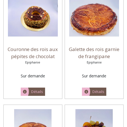
Couronne des rois aux
Galette des rois garnie
pépites de chocolat
de frangipane
garnie de pâte à tartiner
Epiphanie
Epiphanie
Sur demande
Sur demande
Détails
Détails