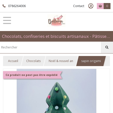
0786264006
Contact
0
Chocolats, confiseries et biscuits artisanaux - Pâtisseries évènementielles et traditionnelles
Accueil
Chocolats
Noël & nouvel an
sapin origami
Ce produit ne peut pas être expédié