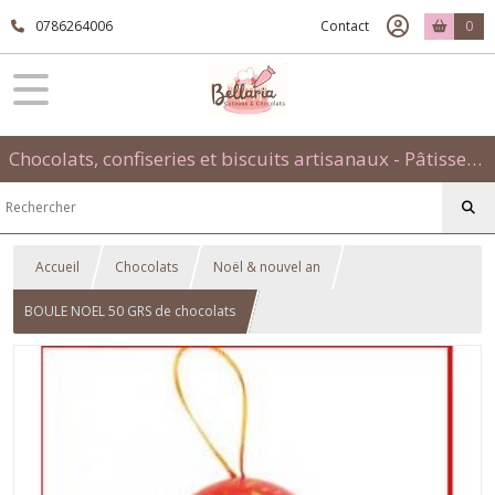
0786264006
Contact
0
Chocolats, confiseries et biscuits artisanaux - Pâtisseries évènementielles et traditionnelles
Accueil
Chocolats
Noël & nouvel an
BOULE NOEL 50 GRS de chocolats