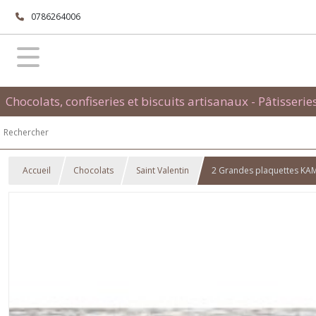
0786264006
Chocolats, confiseries et biscuits artisanaux - Pâtisserie
Accueil
Chocolats
Saint Valentin
2 Grandes plaquettes K