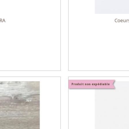
TRA
Coeur
Produit non expédiable