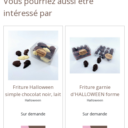
Vous pourriez aussi être
intéressé par
Friture Halloween
Friture garnie
simple chocolat noir, lait
d'HALLOWEEN forme
et blanc
Halloween
Halloween
CRANE
Sur demande
Sur demande