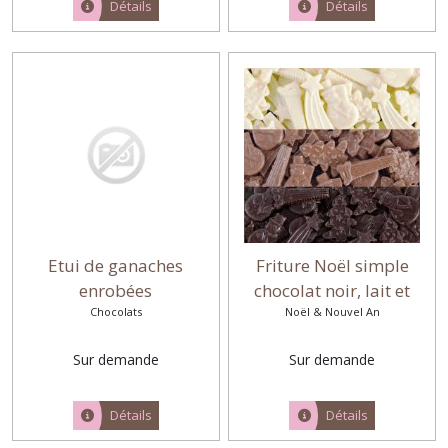
Détails
Détails
Etui de ganaches
Friture Noël simple
enrobées
chocolat noir, lait et
Chocolats
Noël & Nouvel An
blanc
Sur demande
Sur demande
Détails
Détails