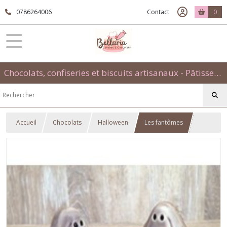
0786264006
Contact
0
Chocolats, confiseries et biscuits artisanaux - Pâtisseries évènementielles et traditionnelles
Accueil
Chocolats
Halloween
Les fantômes