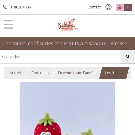
0786264006
Contact
0
Chocolats, confiseries et biscuits artisanaux - Pâtisseries évènementielles et traditionnelles
Accueil
Chocolats
En vente toute l'année
Les fraises