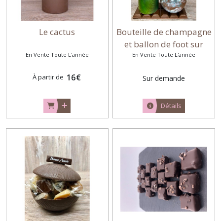
Le cactus
Bouteille de champagne
et ballon de foot sur
En Vente Toute L'année
tablette - Montage de
En Vente Toute L'année
moulages en chocolat
16
€
À partir de
Sur demande
Détails