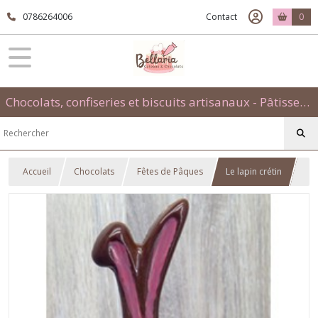
0786264006
Contact
0
Chocolats, confiseries et biscuits artisanaux - Pâtisseries évènementielles et traditionnelles
Accueil
Chocolats
Fêtes de Pâques
Le lapin crétin