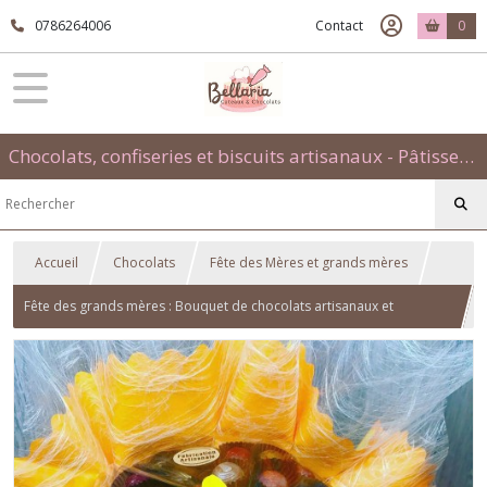
0786264006
Contact
0
Chocolats, confiseries et biscuits artisanaux - Pâtisseries évènementielles et traditionnelles
Accueil
Chocolats
Fête des Mères et grands mères
Fête des grands mères : Bouquet de chocolats artisanaux et
jonquilles en pâte à sucre faites main