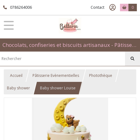
0786264006
Contact
0
Chocolats, confiseries et biscuits artisanaux - Pâtisseries évènementielles et traditionnelles
Accueil
Pâtisserie Evènementielles
Photothèque
Baby shower
Baby shower Louise