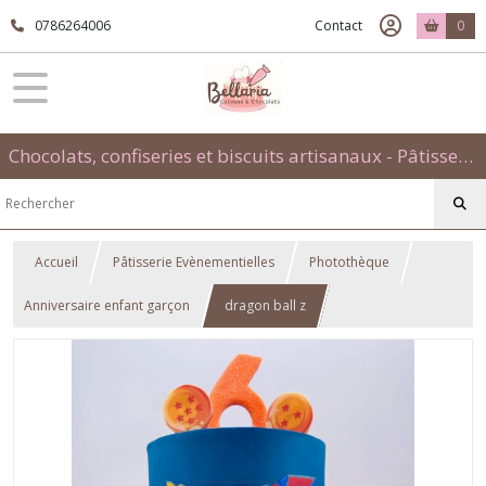
0786264006
Contact
0
Chocolats, confiseries et biscuits artisanaux - Pâtisseries évènementielles et traditionnelles
Accueil
Pâtisserie Evènementielles
Photothèque
Anniversaire enfant garçon
dragon ball z