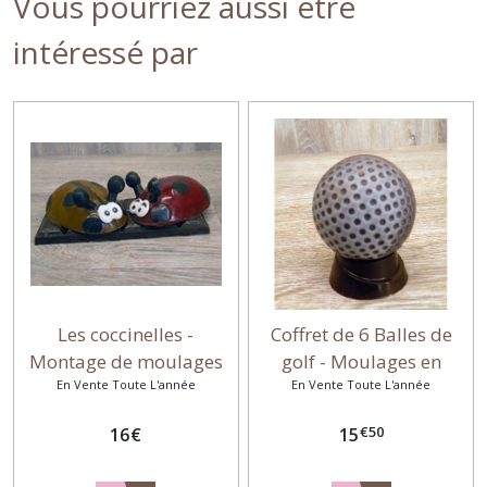
Vous pourriez aussi être
intéressé par
Les coccinelles -
Coffret de 6 Balles de
Montage de moulages
golf - Moulages en
En Vente Toute L'année
en chocolat
En Vente Toute L'année
chocolat
€
50
16
€
15