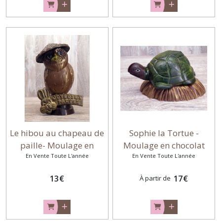
Le hibou au chapeau de
Sophie la Tortue -
paille- Moulage en
Moulage en chocolat
En Vente Toute L'année
chocolat
En Vente Toute L'année
13
€
17
€
À partir de