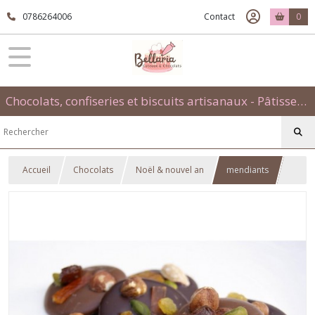
0786264006
Contact
0
Chocolats, confiseries et biscuits artisanaux - Pâtisseries évènementielles et traditionnelles
Accueil
Chocolats
Noël & nouvel an
mendiants